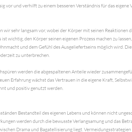
ig vor und verhilft zu einem besseren Verständnis für das eigene 
 wir sehr langsam vor, wobei der Körper mit seinen Reaktionen 
 ist wichtig, den Körper seinen eigenen Prozess machen zu lassen,
 Ohnmacht und dem Gefühl des Ausgeliefertseins möglich wird. Die
ederzeit zu unterbrechen.
hspüren werden die abgespaltenen Anteile wieder zusammengefü
 neuen Erfahrung wächst das Vertrauen in die eigene Kraft, Selbst
nt und positiv genutzt werden.
mständen Bestandteil des eigenen Lebens und können nicht unge
kungen werden durch die bewusste Verlangsamung und das Betrac
 zwischen Drama und Bagatellisierung liegt. Vermeidungsstrategie