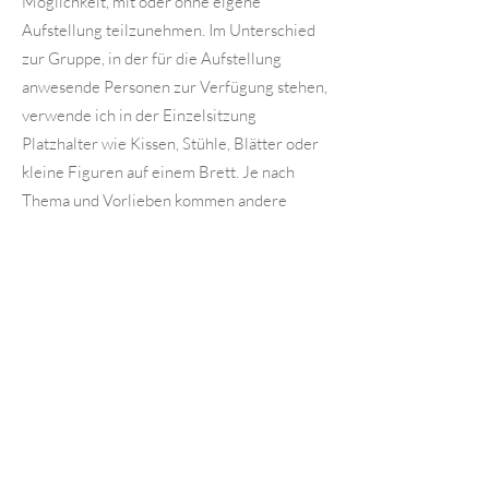
Möglichkeit, mit oder ohne eigene
Aufstellung teilzunehmen. Im Unterschied
zur Gruppe, in der für die Aufstellung
anwesende Personen zur Verfügung stehen,
verwende ich in der Einzelsitzung
Platzhalter wie Kissen, Stühle, Blätter oder
kleine Figuren auf einem Brett. Je nach
Thema und Vorlieben kommen andere
Platzhalter zum Einsatz.
«
Und jedem Anfang wohnt ein Zauber inne,
der uns beschützt und der uns hilft, zu leben.»
Hermann Hesse
Ich freue mich, wenn ich dich auf deinem
Weg des Neubeginns zu mehr Klarheit,
Leichtigkeit und Liebe unterstützen und
begleiten darf.